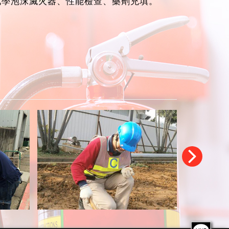
化學泡沫滅火器、性能檢查、藥劑充填。
›