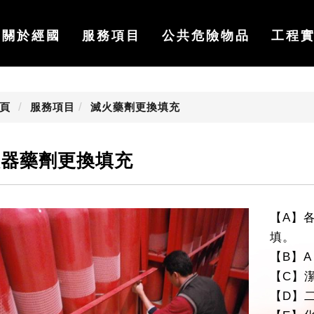
關於經國
服務項目
公共危險物品
工程
頁
服務項目
滅火藥劑更換填充
火器藥劑更換填充
【A】
填。
【B】
【C】
【D】