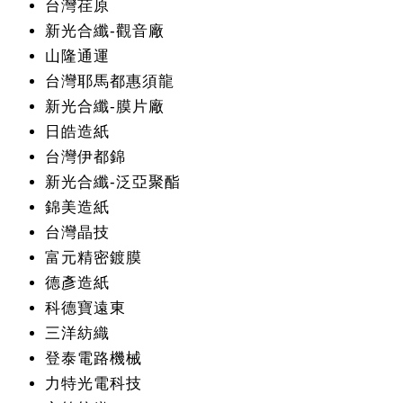
台灣荏原
新光合纖-觀音廠
山隆通運
台灣耶馬都惠須龍
新光合纖-膜片廠
日皓造紙
台灣伊都錦
新光合纖-泛亞聚酯
錦美造紙
台灣晶技
富元精密鍍膜
德彥造紙
科德寶遠東
三洋紡織
登泰電路機械
力特光電科技