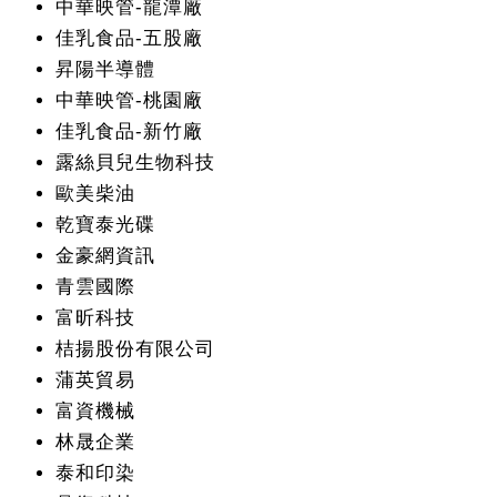
中華映管-龍潭廠
佳乳食品-五股廠
昇陽半導體
中華映管-桃園廠
佳乳食品-新竹廠
露絲貝兒生物科技
歐美柴油
乾寶泰光碟
金豪網資訊
青雲國際
富昕科技
桔揚股份有限公司
蒲英貿易
富資機械
林晟企業
泰和印染