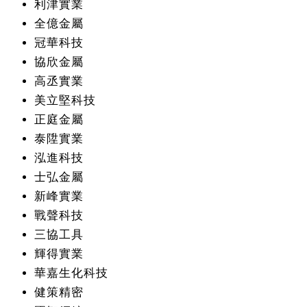
利津實業
全億金屬
冠華科技
協欣金屬
高丞實業
美立堅科技
正庭金屬
泰陞實業
泓進科技
士弘金屬
新峰實業
戰聲科技
三協工具
輝得實業
華嘉生化科技
健策精密