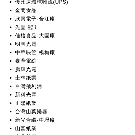
優比速環球物流(UPS)
金蘭食品
欣興電子-合江廠
先豐通訊
佳格食品-大園廠
明興光電
中華映管-楊梅廠
臺灣電綜
腾輝光電
士林紙業
台灣飛利浦
新科光電
正隆紙業
台灣山葉樂器
新光合纖-中壢廠
山富紙業