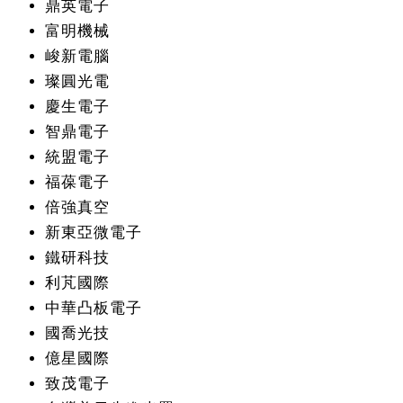
鼎英電子
富明機械
峻新電腦
璨圓光電
慶生電子
智鼎電子
統盟電子
福葆電子
倍強真空
新東亞微電子
鐵研科技
利芃國際
中華凸板電子
國喬光技
億星國際
致茂電子