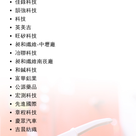
佳錄科技
韻強科技
科技
英美吉
旺矽科技
昶和纖維-中壢廠
冶聯科技
昶和纖維南崁廠
和鍼科技
富華鋁業
公源藥品
宏測科技
先進國際
章程科技
慶眾汽車
吉晨紡織